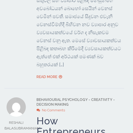
සිතුවිලි සහ ව්‍යාපාර පිළිබඳ මිනිසුන්ගේ
අවබෝධයන් බොහෝ සෙයින් වෙනස්
වෙමින් පවතී. සමාජයේ සිදුවන එවැනි
වෙනස්වීම්හිදී බිහිවන නව ව්‍යාපාර අනුව
ව්‍යවසායකත්වයේ වර්ග ද නිසැකවම
වෙනස් වනු ඇත. මෙසේ ව්‍යාවසායකත්වය
පිළිබඳ කතාබහ කිරිමේදී ව්‍යවසායකත්වයට
ඇත්තේ එක් අර්ථයක් පමණක් බව
බහුතරයක් […]
READ MORE
BEHAVIOURAL PSYCHOLOGY
-
CREATIVITY
-
DECISION MAKING
No Comments
How
RESHALI
Entrepreneurs
BALASUBRAMANIAM