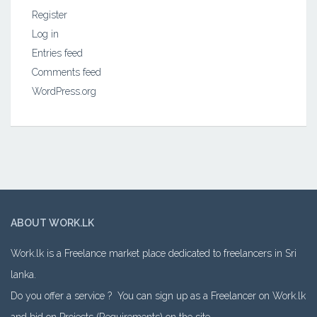
Register
Log in
Entries feed
Comments feed
WordPress.org
ABOUT WORK.LK
Work.lk is a Freelance market place dedicated to freelancers in Sri
lanka.
Do you offer a service ? You can sign up as a Freelancer on Work.lk