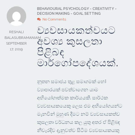
BEHAVIOURAL PSYCHOLOGY
-
CREATIVITY
-
DECISION MAKING
-
GOAL SETTING
No Comments
ව්‍යවසායකත්වයට
RESHALI
අවශ්‍ය කුසලතා
BALASUBRAMANIAM
SEPTEMBER
පිළිබඳ
17, 2019
මාර්ගෝපදේශයක්.
නූතන සමාජය තුළ සමාගමක් හෝ
ව්‍යාපාරයක් පවත්වාගෙන යාම
අභියෝගාත්මක කාර්යයකි. සාර්ථක
ව්‍යවසායකයෙකු ලෙස එම අභියෝගයන්ට
මැනවින් මුහුණ දීමට නම් ව්‍යවසායකත්ව
කුසලතා වර්ධනය කල යුතු අතර ඒ පිළිබඳ
නිවැරදිව දැනුවත්ව සිටීම ව්‍යවසායකයකු