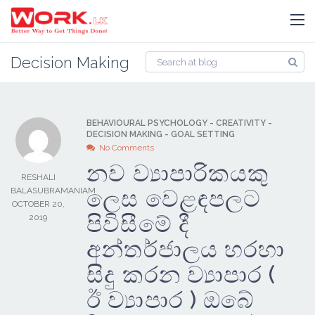
Decision Making
BEHAVIOURAL PSYCHOLOGY
-
CREATIVITY
-
DECISION MAKING
-
GOAL SETTING
No Comments
නව ව්‍යාපාරිකයකු
RESHALI
ලෙස වෙළඳපලට
BALASUBRAMANIAM
OCTOBER 20,
පිවිසීමේ දී
2019
අන්තර්ජාලය හරහා
සිදු කරන ව්‍යාපාර (
ඊ ව්‍යාපාර ) ඔබේ