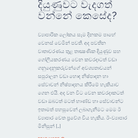
දියුණුවට වැදගත්
වන්නේ කෙසේද?
ව්‍යාපාරික ලෝකය සෑම දිනකම පාහේ
වෙනස් වෙමින් පවතී. අද පවතින
වාතාවරණය තුළ තාක්‍ෂණික දියුණුව සහ
ගෝලීයකරණය වෙන කවරදාටත් වඩා
ගනුදෙනුකරුවන්ගේ අවශ්‍යතාවයන්
සපුරාලන වඩා හොඳ නිෂ්පාදන හා
සේවාවන් නිෂ්පාදනය කිරීමේ හැකියාව
ගෙන එයි. අද වන විට වෙන කවරදාකටත්
වඩා ඔබටත් මටත් භාණ්ඩ හා සේවාවන්ට
ඉතාමත් පහසුවෙන් ලබාගැනීමට මෙම ඊ
ව්‍යාපාර වෙත ප්‍රවේශ විය හැකිය. ඊ-ව්‍යාපාර
මිනිසුන් […]