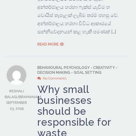
අන්තර්ජාලය හරහා ෆැක්ස් යැවීම හ
වොයිස් තැපෑලක් ලැබීම තරම් පහසු වේ.
අන්තර්ජාලය හරහා විවිධ ආකාරයේ
සන්නිවේදනයන් කළ හැකි පමණක් […]
READ MORE
BEHAVIOURAL PSYCHOLOGY
-
CREATIVITY
-
DECISION MAKING
-
GOAL SETTING
No Comments
Why small
RESHALI
businesses
BALASUBRAMANIAM
SEPTEMBER
should be
23, 2019
responsible for
waste