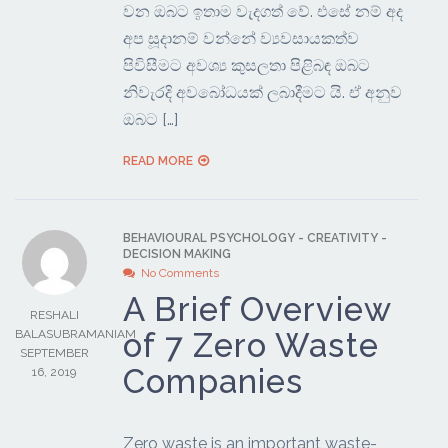
වන ඔබට ඉතාම වැදගත් වේ. එසේ නම් අද
අප සූදානම් වන්නේ ව්‍යවසායකත්ව
පිවිසීමට අවශ්‍ය කුසලතා පිළිබඳ ඔබට
නිවැරදි අවබෝධයක් ලබාදීමට යි. ඒ අනුව
ඔබට […]
READ MORE
BEHAVIOURAL PSYCHOLOGY
-
CREATIVITY
-
DECISION MAKING
No Comments
A Brief Overview
RESHALI
of 7 Zero Waste
BALASUBRAMANIAM
SEPTEMBER
Companies
16, 2019
Zero waste is an important waste-