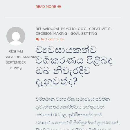
READ MORE
BEHAVIOURAL PSYCHOLOGY
-
CREATIVITY
-
DECISION MAKING
-
GOAL SETTING
No Comments
ව්‍යවසායකත්ව
RESHALI
වර්‍ගකරණය පිළිබඳ
BALASUBRAMANIAM
SEPTEMBER
ඔබ නිවැරදිව
2, 2019
දැනුවත්ද?
වර්තමාන ව්‍යාපාරික සමාජයේ පවතින
දැවැන්ත තරගකාරීත්වය හේතුවෙන්
බොහෝ රටවල ආර්ථික තත්වයන් ,
ව්‍යාපාරය කෙරෙහි මිනිසුන්ගේ ප්‍රවේශයන් ,