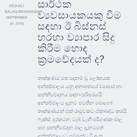
සාර්ථක
RESHALI
ව්‍යවසායකයකු වීම
BALASUBRAMANIAM
SEPTEMBER
සඳහා ඊ බිස්නස්
30, 2019
හරහා ව්‍යාපාර සිදු
කිරීම හොඳ
ක්‍රමවේදයක් ද?
තාක්ෂණය මත පදනම් වූ ලෝකයක
අන්තර්ජාලය යනු අනාගතයේ ව්‍යාපාර හා
සන්නිවේදනය සඳහා පරිසරයයි.
අන්තර්ජාලය දැනට පවතින බොහෝ
තාක්ෂණයන් එක් රාමුවකට ඒකාබද්ධ කරයි.
ෆැක්ස්, දුරකථන, ටැබ් වැනි පරිගණක ජාල
සහ සන්නිවේදන ජාල දැනටමත්
අන්තර්ජාලයට සම්බන්ධ වී ඇත.