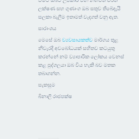
වීමට ඔබට උපකාරී වන නිශ්චිත චරිත
ලක්ෂණ සහ ගුණාංග ඔබ සතුව තිබේදැයි
සලකා බැලීම ඉතාමත් වැදගත් වනු ඇත.
සාරාංශය
මෙසේ ඔබ
ව්‍යවසායකත්ව
මාර්ගය තුළ
නිවැරදි අවබෝධයක් සහිතව කටයුතු
කරන්නේ නම් ව්‍යාපාරික ලෝකය වෙනස්
කළ පුද්ගලයා ඔබ විය හැකි බව මතක
තබාගන්න.
සැකසුම
බිනාලි රාජපක්ෂ