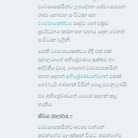
ව්‍යවසායකයින්ට උපදේශන සේවා සපයන
රාජ්‍ය නොවන සංවිධාන සහ
ව්‍යවසායකත්වය
සෘජුව හෝ වක්‍රව
ප්‍රවර්ධනය කරන සහ සහාය දෙන වෙනත්
සංවිධාන වලිනි.
මෙකී ව්‍යාවසායකත්වය හිදී එක් එක්
පුද්ගලයාගේ අභිප්‍රේරණය සූක්ෂම හා
අද්විතීය වුවද, බොහෝ ව්‍යවසායකයින්
පහත සඳහන්
අභිප්‍රේරණයන්ගෙන්
එකක්
හෝ වැඩි ගණනක් විසින් පොළඹවනු ලබයි.
එම අභිප්‍රේරණයන් මෙසේ සදහන් කළ
හැකිය.
ස්වයං පාලනය –
ව්‍යවසායකයින්ට අවශ්‍ය වන්නේ
තමන්ගේම ලොක්කන් වීමට, තමන්ගේම