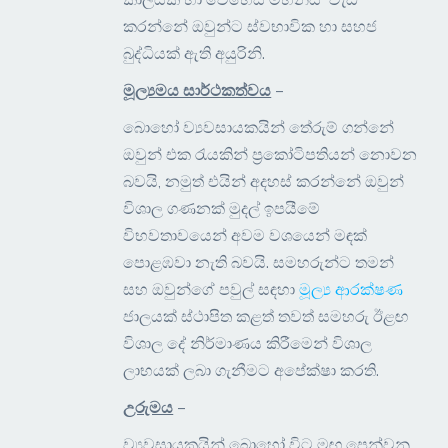
කරන්නේ ඔවුන්ට ස්වභාවික හා සහජ
බුද්ධියක් ඇති අයුරිනි.
මූල්‍යමය සාර්ථකත්වය
–
බොහෝ ව්‍යවසායකයින් තේරුම් ගන්නේ
ඔවුන් එක රැයකින් ප්‍රකෝටිපතියන් නොවන
බවයි, නමුත් එයින් අදහස් කරන්නේ ඔවුන්
විශාල ගණනක් මුදල් ඉපයීමේ
විභවතාවයෙන් අවම වශයෙන් මඳක්
පොළඹවා නැති බවයි. සමහරුන්ට තමන්
සහ ඔවුන්ගේ පවුල් සඳහා
මූල්‍ය ආරක්ෂණ
ජාලයක් ස්ථාපිත කළත් තවත් සමහරු ඊළඟ
විශාල දේ නිර්මාණය කිරීමෙන් විශාල
ලාභයක් ලබා ගැනීමට අපේක්ෂා කරති.
උරුමය
–
ව්‍යවසායකයින් බොහෝ විට මඟ පෙන්වනු