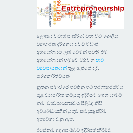
ලෝකය වඩාත් සංකීර්ණ වන විට ගෝලීය
ව්‍යාපාරික දර්ශනය ද වඩ වඩාත්
අභියෝගයට ලක් වෙමින් පවතී. එම
අභියෝගයන් හමුවේ බිහිවන
නව
ව්‍යවසායකයන්
තුළ ඇත්තේ දැඩි
තරගකාරිත්වයක්.
නූතන සමාජයේ පවතින එම තරගකාරිත්වය
තුළ ව්‍යාපාරික කටයුතු ඉදිරියට ගෙන යාමට
නම් ව්‍යවසායකත්වය පිළිබඳ නිසි
අවබෝධයකින් යුතුව කටයුතු කිරීම
අත්‍යවශ්‍ය වනු ඇත.
එසේනම් අද අප ඔබට ඉදිරිපත් කිරීමට