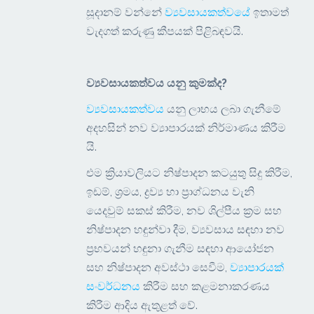
සූදානම් වන්නේ
ව්‍යවසායකත්වයේ
ඉතාමත්
වැදගත් කරුණු කීපයක් පිළිබඳවයි.
ව්‍යවසායකත්වය යනු කුමක්ද?
ව්‍යවසායකත්වය
යනු ලාභය ලබා ගැනීමේ
අදහසින් නව ව්‍යාපාරයක් නිර්මාණය කිරීම
යි.
එම ක්‍රියාවලියට නිෂ්පාදන කටයුතු සිදු කිරීම,
ඉඩම්, ශ්‍රමය, ද්‍රව්‍ය හා ප්‍රාග්ධනය වැනි
යෙදවුම් සකස් කිරීම, නව ශිල්පීය ක්‍රම සහ
නිෂ්පාදන හඳුන්වා දීම, ව්‍යවසාය සඳහා නව
ප්‍රභවයන් හඳුනා ගැනීම සඳහා ආයෝජන
සහ නිෂ්පාදන අවස්ථා සෙවීම,
ව්‍යාපාරයක්
සංවර්ධනය
කිරීම සහ කළමනාකරණය
කිරීම ආදිය ඇතුළත් වේ.