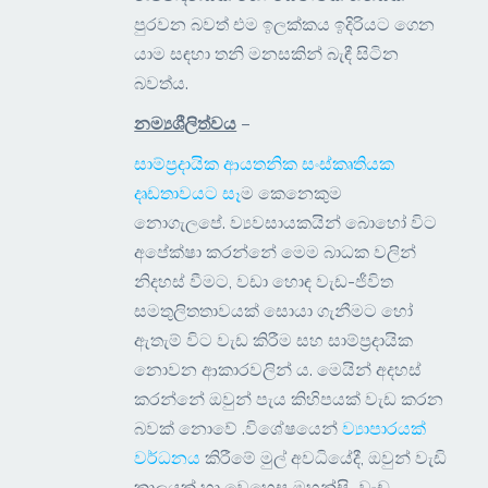
පුරවන බවත් එම ඉලක්කය ඉදිරියට ගෙන
යාම සඳහා තනි මනසකින් බැඳී සිටින
බවත්ය.
නම්‍යශීලිත්වය
–
සාම්ප්‍රදායික ආයතනික සංස්කෘතියක
දෘඩතාවයට සෑ
ම කෙනෙකුම
නොගැලපේ. ව්‍යවසායකයින් බොහෝ විට
අපේක්ෂා කරන්නේ මෙම බාධක වලින්
නිදහස් වීමට, වඩා හොඳ වැඩ-ජීවිත
සමතුලිතතාවයක් සොයා ගැනීමට හෝ
ඇතැම් විට වැඩ කිරීම සහ සාම්ප්‍රදායික
නොවන ආකාරවලින් ය. මෙයින් අදහස්
කරන්නේ ඔවුන් පැය කිහිපයක් වැඩ කරන
බවක් නොවේ .විශේෂයෙන්
ව්‍යාපාරයක්
වර්ධනය
කිරීමේ මුල් අවධියේදී, ඔවුන් වැඩි
කාලයක් හා වෙහෙස මහන්සි වැඩ