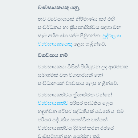
ව්‍යවසායකයකු යනු,
නව ව්‍යවසායයක් නිර්මාණය කර එහි
සංවර්ධනය හා ක්‍රියාකාරිත්වය සඳහා වන
සෑම අභියෝගයක්ම පිළිගන්නා
පුද්ගලයා
ව්‍යවසායකයෙකු
ලෙස හැඳින්වේ.
ව්‍යාවසාය නම්
,
ව්‍යවසායකයා විසින් පිහිටුවන ලද ආරම්භක
සමාගමක් වන ව්‍යාපාරයක් හෝ
සංවිධානයක් ව්‍යවසාය ලෙස හැඳින්වේ.
ව්‍යවසායකත්වය ක්‍රියාත්මක වන්නේ
ව්‍යවසායකත්ව
පරිසර පද්ධතිය ලෙස
හඳුන්වන පරිසර පද්ධතියක් යටතේ ය. එම
පරිසර පද්ධතිය සමන්විත වන්නේ
ව්‍යවසායකත්වය දිරිමත් කරන රජයේ
වැඩසටහන් සහ යෝජනා ක්‍රම,