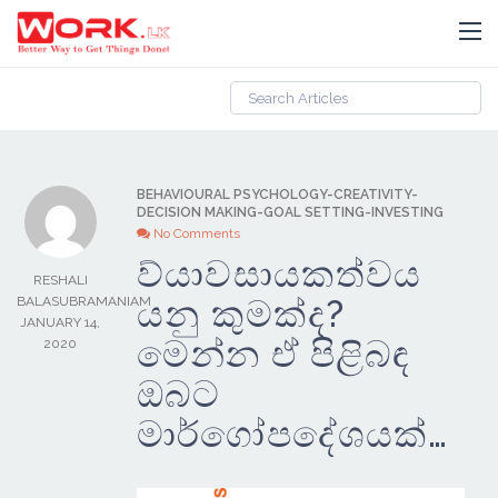
BEHAVIOURAL PSYCHOLOGY
-
CREATIVITY
-
DECISION MAKING
-
GOAL SETTING
-
INVESTING
No Comments
ව්යාවසායකත්වය
RESHALI
යනු කුමක්ද?
BALASUBRAMANIAM
JANUARY 14,
මෙන්න ඒ පිළිබඳ
2020
ඔබට
මාර්ගෝපදේශයක්…