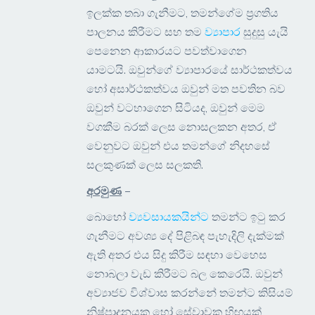
ඉලක්ක තබා ගැනීමට, තමන්ගේම ප්‍රගතිය
පාලනය කිරීමට සහ තම
ව්‍යාපාර
සුදුසු යැයි
පෙනෙන ආකාරයට පවත්වාගෙන
යාමටයි. ඔවුන්ගේ ව්‍යාපාරයේ සාර්ථකත්වය
හෝ අසාර්ථකත්වය ඔවුන් මත පවතින බව
ඔවුන් වටහාගෙන සිටියද, ඔවුන් මෙම
වගකීම බරක් ලෙස නොසලකන අතර, ඒ
වෙනුවට ඔවුන් එය තමන්ගේ නිදහසේ
සලකුණක් ලෙස සලකති.
අරමුණ
–
බොහෝ
ව්‍යවසායකයින්ට
තමන්ට ඉටු කර
ගැනීමට අවශ්‍ය දේ පිළිබඳ පැහැදිලි දැක්මක්
ඇති අතර එය සිදු කිරීම සඳහා වෙහෙස
නොබලා වැඩ කිරීමට බල කෙරෙයි. ඔවුන්
අව්‍යාජව විශ්වාස කරන්නේ තමන්ට කිසියම්
නිෂ්පාදනයක හෝ සේවාවක හිඟයක්