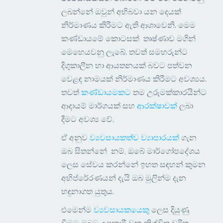
ලබන්නේ ඔවුන් අභිබවා යන දෙයක්
නිර්මාණය කිරීමට ඇති ආශාවෙනි. මෙම
කණ්ඩායමේ කොටසක් තෘෂ්ණාව මගින්
මෙහෙයවනු ලැබේ. තවත් සමහරුන්ට
දිගුකාලීන හා ආයතනයක් බවට පත්වන
වෙළඳ නාමයක් නිර්මාණය කිරීමට අවශ්‍යය.
තවත්
කණ්ඩායමකට
තම උරුමක්කාරයින්ට
ආදායම් මාර්ගයක් සහ
ආරක්ෂාවක්
ලබා
දීමට අවශ්‍ය වේ.
ඒ අනුව
ව්‍යවසායකත්ව ව්‍යාපාරයක්
ගැන
ඔබ සිතන්නේ නම්, ඔබේ මාර්ගෝපදේශය
ලෙස සේවය කරන්නේ ඉහත සඳහන් කුමන
අභිප්රේරණයන් දැයි ඔබ මුලින්ම දැන
හඳුනාගත යුතුය.
එමෙන්ම
ව්‍යවසායකයෙකු
ලෙස දියුණු