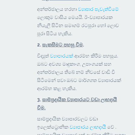
අන්තර්ජාලය හරහා
ව්‍යාපාර පැවැත්වීමේ
ලොකුම වාසිය මෙයයි. ඊ-ව්‍යාපාරයක
නියැලී සිටින සමාගම් රටපුරා හෝ ලොව
පුරා සිටිය හැකිය.
2.
සැකසීමට පහසු වීම
.
විද්‍යුත්
ව්‍යාපාරයක්
ආරම්භ කිරීම පහසුය.
ඔබට අවශ්‍ය මෘදුකාංග, උපාංගයක් සහ
අන්තර්ජාලය තිබේ නම් නිවසේ වාඩි වී
සිටීමෙන් පවා ඔබට මාර්ගගත ව්‍යාපාරයක්
ආරම්භ කළ හැකිය.
3.
සාම්ප්‍රදායික ව්‍යාපාරයට වඩා ලාභදායී
වීම
.
සාම්ප්‍රදායික ව්‍යාපාරවලට වඩා
ඉලෙක්ට්‍රොනික
ව්‍යාපාරය ලාභදායී
වේ .