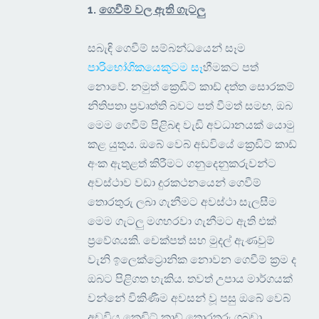
1.
ගෙවීම් වල ඇති ගැටලු
සබැඳි ගෙවීම් සම්බන්ධයෙන් සෑම
පාරිභෝගිකයෙකුටම සෑ
හීමකට පත්
නොවේ. නමුත් ක්‍රෙඩිට් කාඩ් දත්ත සොරකම්
නිතිපතා ප්‍රවෘත්ති බවට පත් වීමත් සමඟ, ඔබ
මෙම ගෙවීම් පිළිබඳ වැඩි අවධානයක් යොමු
කළ යුතුය. ඔබේ වෙබ් අඩවියේ ක්‍රෙඩිට් කාඩ්
අංක ඇතුළත් කිරීමට ගනුදෙනුකරුවන්ට
අවස්ථාව වඩා දුරකථනයෙන් ගෙවීම්
තොරතුරු ලබා ගැනීමට අවස්ථා සැලසීම
මෙම ගැටලු මගහරවා ගැනීමට ඇති එක්
ප්‍රවේශයකි. චෙක්පත් සහ මුදල් ඇණවුම්
වැනි ඉලෙක්ට්‍රොනික නොවන ගෙවීම් ක්‍රම ද
ඔබට පිළිගත හැකිය. තවත් උපාය මාර්ගයක්
වන්නේ විකිණීම අවසන් වූ පසු ඔබේ වෙබ්
අඩවිය ක්‍රෙඩිට් කාඩ් තොරතුරු ගබඩා