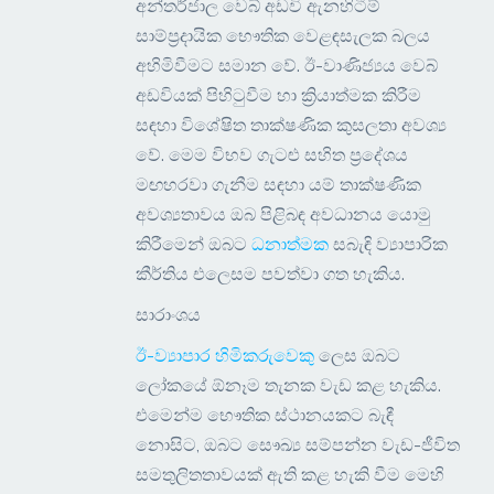
අන්තර්ජාල වෙබ් අඩවි ඇනහිටීම්
සාම්ප්‍රදායික භෞතික වෙළඳසැලක බලය
අහිමිවීමට සමාන වේ. ඊ-වාණිජ්‍යය වෙබ්
අඩවියක් පිහිටුවීම හා ක්‍රියාත්මක කිරීම
සඳහා විශේෂිත තාක්ෂණික කුසලතා අවශ්‍ය
වේ. මෙම විභව ගැටළු සහිත ප්‍රදේශය
මඟහරවා ගැනීම සඳහා යම් තාක්ෂණික
අවශ්‍යතාවය ඔබ පිළිබඳ අවධානය යොමු
කිරීමෙන් ඔබට
ධනාත්මක
සබැඳි ව්‍යාපාරික
කීර්තිය එලෙසම පවත්වා ගත හැකිය.
සාරාංශය
ඊ-ව්‍යාපාර හිමිකරුවෙකු
ලෙස ඔබට
ලෝකයේ ඕනෑම තැනක වැඩ කළ හැකිය.
එමෙන්ම භෞතික ස්ථානයකට බැඳී
නොසිට, ඔබට සෞඛ්‍ය සම්පන්න වැඩ-ජීවිත
සමතුලිතතාවයක් ඇති කළ හැකි වීම මෙහි