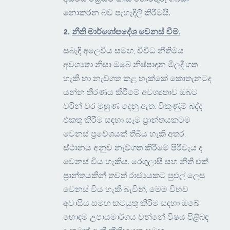
නොකරන බව පැහැදිලි කිරීමයි.
2.
නීති මාර්ගෝපදේශ වෙනස් වීම
.
සබැඳි අලෙවිය සමඟ, විවිධ නීතිමය
අවශ්‍යතා නිසා ඔබේ නිෂ්පාදන මිලදී ගත
හැකි හා නැව්ගත කළ හැක්කේ කොතැනටද
යන්න තීරණය කිරීමේ අවශ්‍යතාව ඔබට
වරින් වර මුහුණ දෙනු ඇත. විකුණුම් බද්ද
එකතු කිරීම සඳහා සෑම ප්‍රාන්තයකටම
වෙනස් ප්‍රවේශයක් තිබිය හැකි අතර,
ස්ථානය අනුව නැව්ගත කිරීමේ පිරිවැය ද
වෙනස් විය හැකිය. රෙගුලාසි සහ නීති එක්
ප්‍රාන්තයකින් තවත් රාජ්‍යයකට පුළුල් ලෙස
වෙනස් විය හැකි බැවින්, මෙම විභව
අවාසිය සමඟ කටයුතු කිරීම සඳහා ඔබේ
හොඳම උපායමාර්ගය වන්නේ විෂය පිළිබඳ