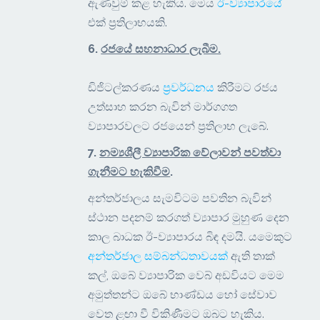
ඇණවුම් කළ හැකිය. මෙය
ඊ-ව්‍යාපාරයේ
එක් ප්‍රතිලාභයකි.
6.
රජයේ සහනාධාර ලැබීම.
ඩිජිටල්කරණය
ප්‍රවර්ධනය
කිරීමට රජය
උත්සාහ කරන බැවින් මාර්ගගත
ව්‍යාපාරවලට රජයෙන් ප්‍රතිලාභ ලැබේ.
7.
නම්‍යශීලී ව්‍යාපාරික වේලාවන් පවත්වා
ගැනීමට හැකිවීම
.
අන්තර්ජාලය සැමවිටම පවතින බැවින්
ස්ථාන පදනම් කරගත් ව්‍යාපාර මුහුණ දෙන
කාල බාධක ඊ-ව්‍යාපාරය බිඳ දමයි. යමෙකුට
අන්තර්ජාල සම්බන්ධතාවයක්
ඇති තාක්
කල්, ඔබේ ව්‍යාපාරික වෙබ් අඩවියට මෙම
අමුත්තන්ට ඔබේ භාණ්ඩය හෝ සේවාව
වෙත ළඟා වී විකිණීමට ඔබට හැකිය.