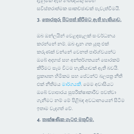
දැනුමක් ඇති නීතිඥයකු සමඟ
සවිස්තරාත්මක සාකච්ඡාවක් පැවැත්වීමයි.
3.
තොරතුරු පිටපත් කිරීමට ඇති හැකියාව
.
ඔබ ඔන්ලයින් වෙළඳසැලක් සංවර්ධනය
කරන්නේ නම්, ඔබ දැන ගත යුතු එක්
කරුණක් වන්නේ වෙනත් පාර්ශ්වයන්ට
ඔබේ අදහස් සහ අන්තර්ගතයන් සොරකම්
කිරීමට සෑම විටම හැකියාවක් ඇති බවයි.
ප්‍රකාශන හිමිකම සහ පේටන්ට් බලපත්‍ර නීති
එක් නීතිමය
මාර්ගයකි
. මෙම අවාසියට
ඔබේ ව්‍යාපාරය සුපරීක්ෂාකාරීව පවත්වා
ගැනීමට නම් මේ පිළිබඳ අවධානයෙන් සිටීම
ඉතාම වැදගත් වේ.
4.
තාක්ෂණික ගැටළු මතුවීම
.