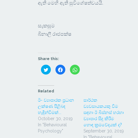
ඇති මෙහි ඇති සුවිශේෂත්වයයි.
සැකසුම
බිනාලී රාජපක්ෂ
Share this:
Click
Click
Click
to
to
to
share
share
share
on
on
on
Twitter
Facebook
WhatsApp
(Opens
(Opens
(Opens
in
in
in
Related
new
new
new
window)
window)
window)
ඊ- ව්‍යාපාරක ප්‍රධාන
සාර්ථක
ලක්ෂණ පිළිබඳ
ව්‍යවසායකයකු වීම
හැඳින්වීමක්...
සඳහා ඊ බිස්නස් හරහා
October 30, 2019
ව්‍යාපාර සිදු කිරීම
In "Behavioural
හොඳ ක්‍රමවේදයක් ද?
Psychology"
September 30, 2019
In "Behavioural