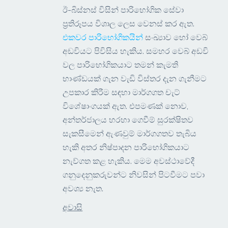
ඊ-බිස්නස් විසින් පාරිභෝගික සේවා
ප්‍රතිරූපය විශාල ලෙස වෙනස් කර ඇත.
එකවර පාරිභෝගිකයින්
සංඛ්‍යාව හෝ වෙබ්
අඩවියට පිවිසිය හැකිය. සමහර වෙබ් අඩවි
වල පාරිභෝගිකයාට තමන් කැමති
භාණ්ඩයක් ගැන වැඩි විස්තර දැන ගැනීමට
උපකාර කිරීම සඳහා මාර්ගගත චැට්
විශේෂාංගයක් ඇත. එපමණක් නොව,
අන්තර්ජාලය හරහා ගෙවීම් සුරක්ෂිතව
සැකසීමෙන් ඇණවුම් මාර්ගගතව තැබිය
හැකි අතර නිෂ්පාදන පාරිභෝගිකයාට
නැව්ගත කළ හැකිය. මෙම අවස්ථාවේදී
ගනුදෙනුකරුවන්ට නිවසින් පිටවීමට පවා
අවශ්‍ය නැත.
අවාසි