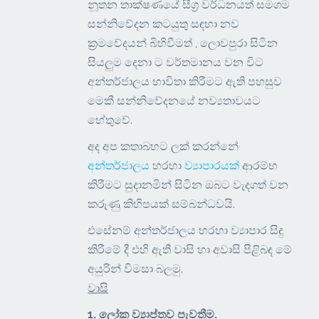
නූතන තාක්ෂණයේ සීග්‍ර වර්ධනයත් සමගම
සන්නිවේදන කටයුතු සඳහා නව
ක්‍රමවේදයන් බිහිවීමත් , ලොවපුරා සිටින
සියලුම දෙනා ට වර්තමානය වන විට
අන්තර්ජාලය භාවිතා කිරීමට ඇති පහසුව
මෙකී සන්නිවේදනයේ නව්‍යතාවයට
හේතුවේ.
අද අප කතාබහට ලක් කරන්නේ
අන්තර්ජාලය
හරහා
ව්‍යාපාරයක්
ආරම්භ
කිරීමට සුදානමින් සිටින ඔබට වැදගත් වන
කරුණු කිහිපයක් සම්බන්ධවයි.
එසේනම් අන්තර්ජාලය හරහා ව්‍යාපාර සිදු
කිරීමේ දී එහි ඇති වාසි හා අවාසි පිළිබඳ මේ
අයුරින් විමසා බලමු.
වාසි
1.
ලෝක ව්‍යාප්තව පැවතීම
.