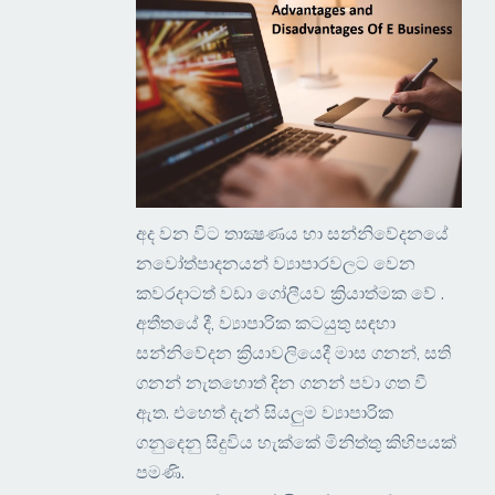
අද වන විට තාක්‍ෂණය හා සන්නිවේදනයේ
නවෝත්පාදනයන් ව්‍යාපාරවලට වෙන
කවරදාටත් වඩා ගෝලීයව ක්‍රියාත්මක වේ .
අතීතයේ දී, ව්‍යාපාරික කටයුතු සඳහා
සන්නිවේදන ක්‍රියාවලියෙදී මාස ගනන්, සති
ගනන් නැතහොත් දින ගනන් පවා ගත වී
ඇත. එහෙත් දැන් සියලුම ව්‍යාපාරික
ගනුදෙනු සිදුවිය හැක්කේ මිනිත්තු කිහිපයක්
පමණි.