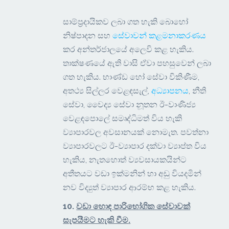
සාම්ප්‍රදායිකව ලබා ගත හැකි බොහෝ
නිෂ්පාදන සහ
සේවාවන් කළමනාකරණය
කර අන්තර්ජාලයේ අලෙවි කළ හැකිය.
තාක්ෂණයේ ඇති වාසි ඒවා පහසුවෙන් ලබා
ගත හැකිය. භාණ්ඩ හෝ සේවා විකිණීම,
අතථ්‍ය සිල්ලර වෙළඳසැල්,
අධ්‍යාපනය
, නීති
සේවා, වෛද්‍ය සේවා නූතන ඊ-වාණිජ්‍ය
වෙළඳපොලේ සමෘද්ධිමත් විය හැකි
ව්‍යාපාරවල අවසානයක් නොමැත. පවත්නා
ව්‍යාපාරවලට ඊ-ව්‍යාපාර දක්වා ව්‍යාප්ත විය
හැකිය, නැතහොත් ව්‍යවසායකයින්ට
අතීතයට වඩා ඉක්මනින් හා අඩු වියදමින්
නව විද්‍යුත් ව්‍යාපාර ආරම්භ කළ හැකිය.
10.
වඩා හොඳ පාරිභෝගික සේවාවක්
සැපයීමට හැකි වීම
.