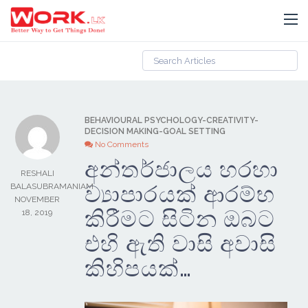
BEHAVIOURAL PSYCHOLOGY
-
CREATIVITY
-
DECISION MAKING
-
GOAL SETTING
No Comments
අන්තර්ජාලය හරහා
RESHALI
ව්‍යාපාරයක් ආරම්භ
BALASUBRAMANIAM
NOVEMBER
කිරීමට සිටින ඔබට
18, 2019
එහි ඇති වාසි අවාසි
කිහිපයක්…