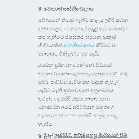
8.
වේගවත් සන්නිවේදනය
වේගයෙන් තීරණ ගැනීම කාලය ඉතිරි කරන
අතර කාලය ව්‍යාපාරයේ මුදල් වේ. අවබෝධ
කර ගැනීමට පහසුකම් සපයන ආකාර
කිහිපයකින්
සන්නිවේදනය
කිරීමට ඊ-
ව්‍යාපාරය මිනිසුන්ට ඉඩ දෙයි.
යමෙකු දුරකථනයෙන් හෝ වීඩියෝ
කතාබස් හරහා සැපපහසු නොවේ නම්, සෑම
විටම පණිවිඩ යැවීම සහ විද්‍යුත් තැපැල්
යැවීම වැනි ක්‍රමවේදයන් අනුගමනය
කරන්න. මෙහිදී එකම භාෂාව කතා
නොකරන අයට පරිවර්තන මෘදුකාංග
වැඩසටහන් හරහා සන්නිවේදනය කළ
හැකිය.
9.
මුදල් ඉපයීමට තවත් පහසු මාර්ගයක් වීම
.