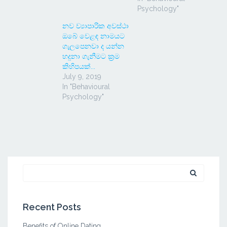
Psychology"
නව ව්‍යාපාරික අවස්ථා
ඔබේ වෙළඳ නාමයට
ගැලපෙනවා ද යන්න
හදුනා ගැනීමට ක්‍රම
කිහිපයක්...
July 9, 2019
In "Behavioural
Psychology"
Search
for:
Recent Posts
Benefits of Online Dating