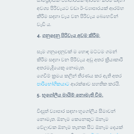
සාම්ප්‍රදායික ව්‍යාපාරයක් ආරම්භ කිරීම සඳහා
අවශ්‍ය පිරිවැයට වඩා ඊ-ව්‍යාපාරයක් ආරම්භ
කිරීම සඳහා වැය වන පිරිවැය බෙහෙවින්
වැඩි ය.
4.
ගනුදෙනු පිරිවැය අවම කිරීම
.
සෑම ගනුදෙනුවක් ම හොඳ මට්ටම ගමන්
කිරීම සඳහා වන පිරිවැය අඩු අතර ක්‍රියාකාරී
අතරමැදියෙකු නොමැත.
ගෙවීම් ක්‍රමය කලින් තීරණය කර ඇති අතර
පාරිභෝගිකයාට
ආරක්ෂාව සහතික කරයි.
5.
භූගෝලීය මායිම් නොමැති වීම
.
විද්‍යුත් ව්‍යාපාර සඳහා භූගෝලීය සීමාවන්
නොමැත. ඕනෑම කෙනෙකුට ඕනෑම
වේලාවක ඕනෑම තැනක සිට ඕනෑම දෙයක්