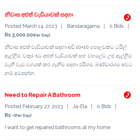
නිවාස අළුත් වැඩියාවක් සදහා
Posted March 14, 2023
Bandaragama
0 Bids
Rs 3,000.00
(Per Day)
නිවාස අළුත් වැඩියාවක් සදහා අඩි 10×10 පොලවකට ටයිල්
ඇල්ලීම. වතුර බට අළුත් වැඩියාවක් සහ වහලේට උළු ඇල්ලීම
වැනි වැඩ වගයක් කර ගැනීම සදහා රයිගම ,බණ්ඩාරගම අවට
නම් අමතන්න.
Need to Repair A Bathroom
Posted February 27, 2023
Ja-Ela
0 Bids
Rs -
(Per Day)
I want to get repaired bathrooms at my home