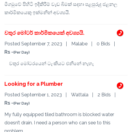
මීගමුවේ පිහිටි ඉදිකිරීම් වැඩ බිමක් සදහා පළපුරුදු ජළනල
කාර්මිකයෙකු ඉක්මනින් අවශ්‍යයි.
වතුර මෝටර් කාර්මිකයෙක් අවශ්‍යයි.
Posted September 7, 2023
Malabe
0 Bids
Rs -
(Per Day)
වතුර මෝටරයෙන් ටැංකියට එනිනේ නැහැ
Looking for a Plumber
Posted September 1, 2023
Wattala
2 Bids
Rs -
(Per Day)
My fully equipped tiled bathroom is blocked water
doesn’t drain. I need a person who can see to this
problem.