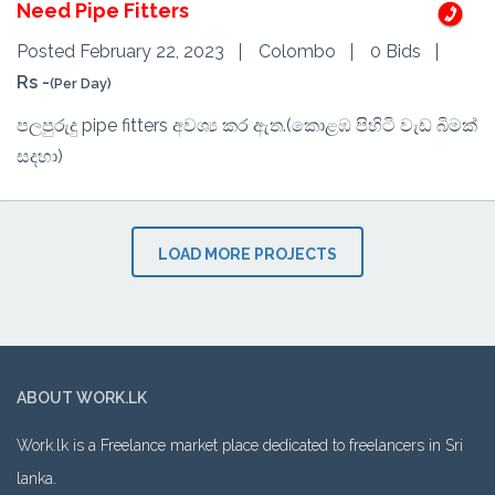
Need Pipe Fitters
Posted February 22, 2023
Colombo
0 Bids
Rs -
(Per Day)
පලපුරුදු pipe fitters අවශ්‍ය කර ඇත.(කොළඹ පිහිටි වැඩ බිමක්
සදහා)
LOAD MORE PROJECTS
ABOUT WORK.LK
Work.lk is a Freelance market place dedicated to freelancers in Sri
lanka.