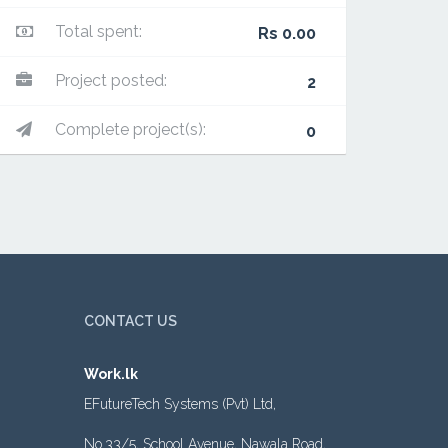
Total spent:
Rs 0.00
Project posted:
2
Complete project(s):
0
CONTACT US
Work.lk
EFutureTech Systems (Pvt) Ltd,
No.33/5, School Avenue, Nawala Road,