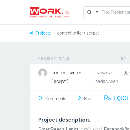
All Projects
content writer ( script )
PROJECT TITLE
BY
content writer
pawana
Ju
( script )
sadaruwan
0
2
Rs 1,900
Comments
Bids
Project description:
SmartReach Lanka
එකට අපේ Facebook/Inst