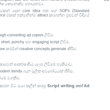
න් දක්ෂ කෙනෙක්ව හොයනවා
.
කෙන් දෙන core idea එක සහ SOPs (Standard
ence එකක් ඉක්මනින්ම attract කරගන්න පුළුවන් විදියේ
igh-converting ad copies ලිවීම
.
 short, punchy සහ engaging script ලිවීම
.
ow කරමින් creative concepts generate කිරීම
.
h) භාෂාවෙන් ආකර්ෂණීය ලෙස ලිවීමේ හැකියාව.
 modern trends ගැන මූලික අවබෝධයක් තිබීම.
රීමේ වගකීම.
 කරන විට ඔයා කලින් කරපු
Script writing හෝ Ad