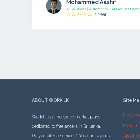
Mohammed Aashif
AI Solutions | Automation | AI Product Phot
1 Year
ABOUT WORK.LK
Site Ma
Freelanc
Work.lk is a Freelance market place
Post a Pr
dedicated to freelancers in Sri lanka.
Do you offer a service ? You can sign up
About W