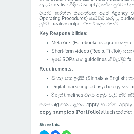
වලට creative විදියට script ලියන්න පුළුව
ඔයාට කරන්න තියෙන්නේ අපේ Agency එ
Operating Procedures) පාවිච්චි කරලා, audi
සුපිරි creative output එකක් දෙන එකයි
.
Key Responsibilities:
Meta Ads (Facebook/Instagram) සඳහා h
Short-form videos (Reels, TikTok) සඳහා
අපේ SOPs සහ guidelines නිවැරදිව foll
Requirements:
සිංහල සහ ඉංග්‍රීසි (Sinhala & Englis
Digital marketing, ad psychology සහ
දී ඇති timelines වලට අනුව වැඩ නිම කි
මෙම Gig එකට දැන්ම apply කරන්න. Apply
copy samples (Portfolio)
attach කරන්න
Share this: