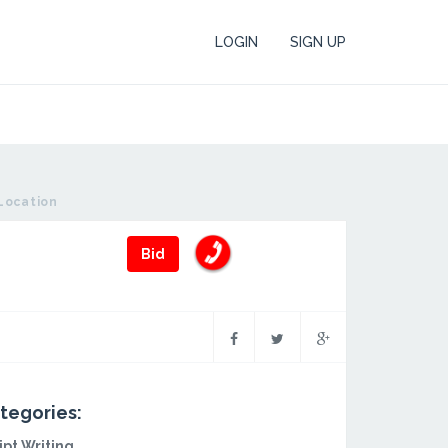
LOGIN
SIGN UP
Location
Bid
tegories:
ipt Writing