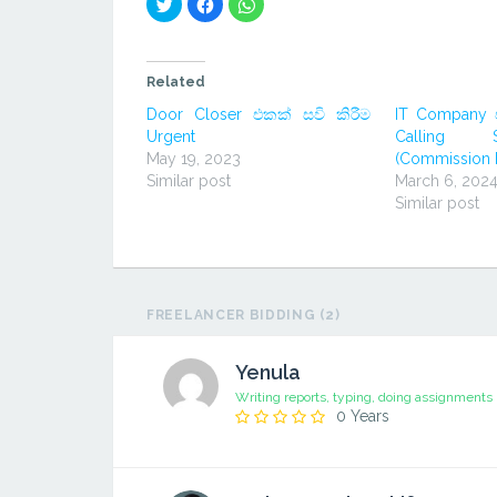
Click
Click
Click
to
to
to
share
share
share
on
on
on
Twitter
Facebook
WhatsApp
(Opens
(Opens
(Opens
in
in
in
Related
new
new
new
window)
window)
window)
Door Closer එකක් සවි කිරීම
IT Company 
Urgent
Calling 
May 19, 2023
(Commission 
Similar post
March 6, 202
Similar post
FREELANCER BIDDING (2)
Yenula
Writing reports, typing, doing assignments
0 Years