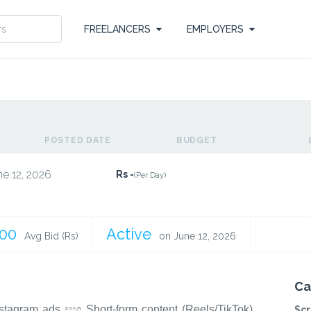
FREELANCERS
EMPLOYERS
POSTED DATE
BUDGET
ne 12, 2026
Rs -
(Per Day)
.00
Active
Avg Bid (Rs)
on June 12, 2026
Ca
agram ads සහ Short-form content (Reels/TikTok)
Scr