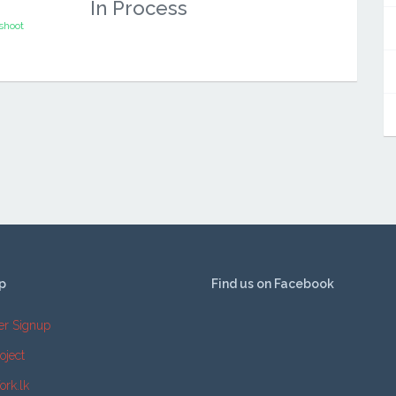
In Process
oshoot
p
Find us on Facebook
er Signup
oject
ork.lk