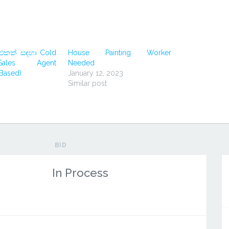
එකක් සඳහා Cold
House Painting Worker
Sales Agent
Needed
Based)
January 12, 2023
4
Similar post
BID
In Process